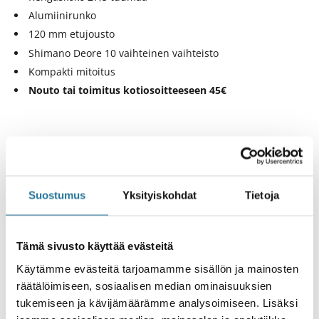
Alumiinirunko
120 mm etujousto
Shimano Deore 10 vaihteinen vaihteisto
Kompakti mitoitus
Nouto tai toimitus kotiosoitteeseen 45€
Tuotteen esittely
Suostumus
Yksityiskohdat
Tietoja
Tekniset tiedot
Tämä sivusto käyttää evästeitä
Kokosuositus
Käytämme evästeitä tarjoamamme sisällön ja mainosten
räätälöimiseen, sosiaalisen median ominaisuuksien
Geometriataulukko
tukemiseen ja kävijämäärämme analysoimiseen. Lisäksi