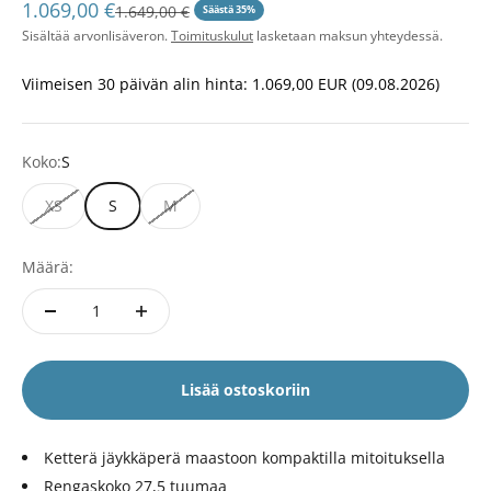
Alennushinta
1.069,00 €
Normaali hinta
1.649,00 €
Säästä 35%
Sisältää arvonlisäveron.
Toimituskulut
lasketaan maksun yhteydessä.
Viimeisen 30 päivän alin hinta:
1.069,00 EUR
(09.08.2026)
Koko:
S
XS
S
M
Määrä:
Lisää ostoskoriin
Ketterä jäykkäperä maastoon kompaktilla mitoituksella
Rengaskoko 27,5 tuumaa