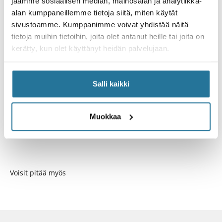
jaamme sosiaalisen median, mainosalan ja analytiikka-
alan kumppaneillemme tietoja siitä, miten käytät
Toimitukset
sivustoamme. Kumppanimme voivat yhdistää näitä
tietoja muihin tietoihin, joita olet antanut heille tai joita on
kerätty, kun olet käyttänyt heidän palvelujaan.
Asiakasarvostelut
Salli kaikki
Ole ensimmäinen kirjoittamaan arvostelu
Muokkaa
Kirjoita arvostelu
Voisit pitää myös