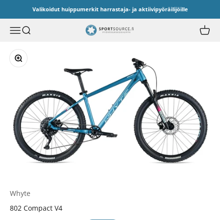
Siirry sisältöön
Valikoidut huippumerkit harrastaja- ja aktiivipyöräilijöille
Sport Source
Avaa navigointivalikko
Avaa haku
Avaa o
Lähennä
Whyte
802 Compact V4