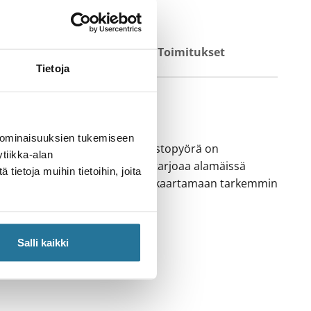
triataulukko
Toimitukset
Tietoja
 ominaisuuksien tukemiseen
llosus T Series täysjoustomaastopyörä on
tiikka-alan
ainotteinen Collosus N, mutta tarjoaa alamäissä
ietoja muihin tietoihin, joita
ies rohkaisee ajamaan kovempaa, kaartamaan tarkemmin
Salli kaikki