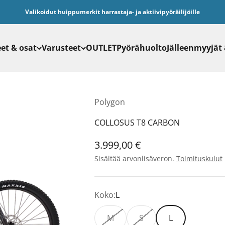
Valikoidut huippumerkit harrastaja- ja aktiivipyöräilijöille
et & osat
Varusteet
OUTLET
Pyörähuolto
Jälleenmyyjät
Polygon
COLLOSUS T8 CARBON
Alennushinta
3.999,00 €
Sisältää arvonlisäveron.
Toimituskulut
Koko:
L
M
S
L