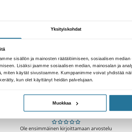
iedot
Kokosuositus
Geome
Yksityiskohdat
itä
mme sisällön ja mainosten räätälöimiseen, sosiaalisen median
teknisemmiksi myös pyöriltä vaaditaan entistä enemmän. Co
iseen. Lisäksi jaamme sosiaalisen median, mainosalan ja analy
iin haasteisiin. Se on kevyempi ja ketterämpi kuin enduro-p
, miten käytät sivustoamme. Kumppanimme voivat yhdistää näitä t
 Siskiu T. Vaativille poluille suunniteltu Collosus T Ser
n kerätty, kun olet käyttänyt heidän palvelujaan.
Muokkaa
Asiakasarvostelut
Ole ensimmäinen kirjoittamaan arvostelu