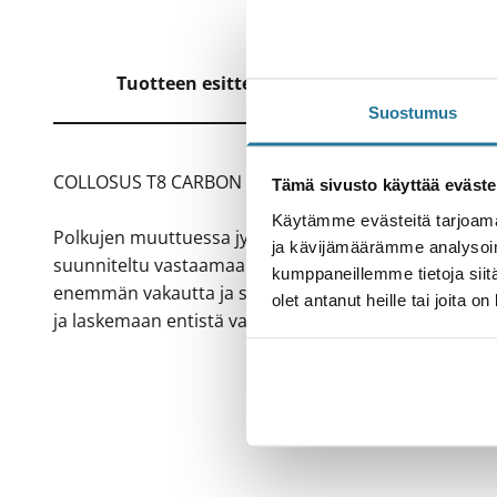
Tuotteen esittely
Tekniset t
Suostumus
COLLOSUS T8 CARBON
Tämä sivusto käyttää eväste
Käytämme evästeitä tarjoama
Polkujen muuttuessa jyrkemmiksi, vaativammiksi ja 
ja kävijämäärämme analysoim
suunniteltu vastaamaan aggressiivisen trail-ajon uus
kumppaneillemme tietoja siitä
enemmän vakautta ja suorituskykyä kuin monipuolinen
olet antanut heille tai joita o
ja laskemaan entistä varmemmin.