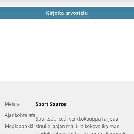
Kirjoita arvostelu
Meistä
Sport Source
Ajankohtaista
Sportsource.fi-verkkokauppa tarjoaa
Mediapankki
sinulle laajan malli- ja kokovalikoiman
laadukkaita maasto-, maantie-, kaupunki