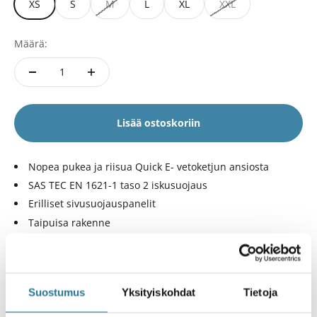
XS
S
M
L
XL
XXL
Määrä:
Lisää ostoskoriin
Nopea pukea ja riisua Quick E- vetoketjun ansiosta
SAS TEC EN 1621-1 taso 2 iskusuojaus
Erilliset sivusuojauspanelit
Taipuisa rakenne
Tukevaa mutta hengittävää Super Perforator Neoprene -
materiaalia
Joustava tarranauha kiinnitys
Suostumus
Yksityiskohdat
Tietoja
Anti-bakteerinen käsittely
Toimitukset kaikkialle Suomessa