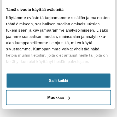
Toimituskulut 6,90€
Tämä sivusto käyttää evästeitä
Käytämme evästeitä tarjoamamme sisällön ja mainosten
räätälöimiseen, sosiaalisen median ominaisuuksien
tukemiseen ja kävijämäärämme analysoimiseen. Lisäksi
Tuotteen esittely
jaamme sosiaalisen median, mainosalan ja analytiikka-
alan kumppaneillemme tietoja siitä, miten käytät
Tekniset tiedot
sivustoamme. Kumppanimme voivat yhdistää näitä
tietoja muihin tietoihin, joita olet antanut heille tai joita on
kerätty, kun olet käyttänyt heidän palvelujaan.
Kokosuositus
Salli kaikki
Geometriataulukko
Muokkaa
Toimitukset