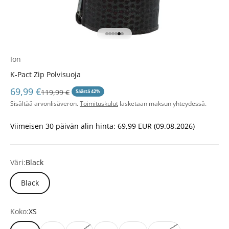
Siirry kohteeseen 1
Siirry kohteeseen 2
Siirry kohteeseen 3
Siirry kohteeseen 4
Siirry kohteeseen 5
Siirry kohteeseen 6
Ion
K-Pact Zip Polvisuoja
Alennushinta
69,99 €
Normaali hinta
119,99 €
Säästä 42%
Sisältää arvonlisäveron.
Toimituskulut
lasketaan maksun yhteydessä.
Viimeisen 30 päivän alin hinta:
69,99 EUR
(09.08.2026)
Väri:
Black
Black
Koko:
XS